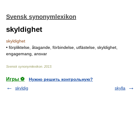
Svensk synonymlexikon
skyldighet
skyldighet
• förpliktelse, åtagande, förbindelse, utfästelse, skyldighet,
engagemang, ansvar
Svensk synonymlexikon
.
2013
.
Игры ⚽
Нужно решить контрольную?
skyldig
skylla