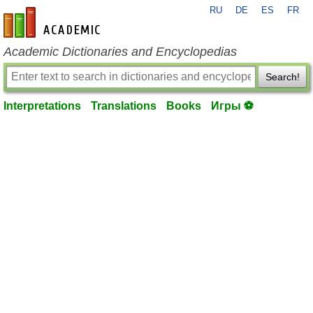
RU
DE
ES
FR
en-academic.com
Academic Dictionaries and Encyclopedias
Search!
Interpretations
Translations
Books
Игры ⚽